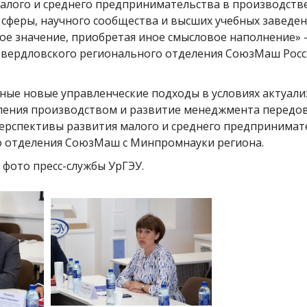
алого и среднего предпринимательства в производств
 сферы, научного сообщества и высших учебных заведе
 значение, приобретая иное смысловое наполнение» -
 Свердловского регионального отделения СоюзМаш Росс
ные новые управленческие подходы в условиях актуал
ления производством и развитие менеджмента передо
ерспективы развития малого и среднего предпринимат
о отделения СоюзМаш с Минпромнауки региона.
фото пресс-службы УрГЭУ.