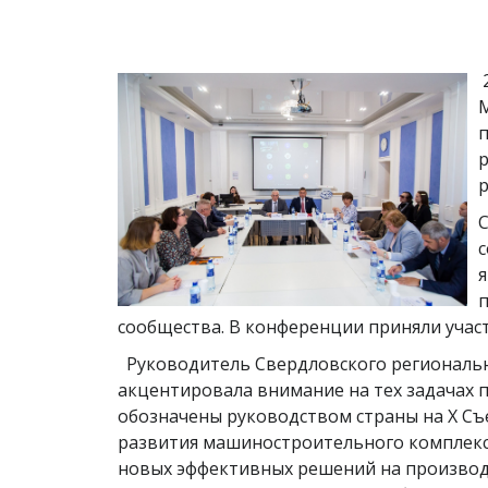
М
п
р
р
С
с
я
п
сообщества. В конференции приняли участ
Руководитель Свердловского региональн
акцентировала внимание на тех задачах
обозначены руководством страны на Х Съ
развития машиностроительного комплекс
новых эффективных решений на производс