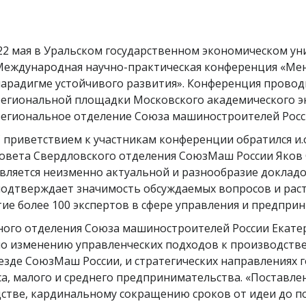
22 мая в Уральском государственном экономическом уни
еждународная научно-практическая конференция «Ме
арадигме устойчивого развития». Конференция провод
егиональной площадки Московского академического э
егиональное отделение Союза машиностроителей Рос
 приветствием к участникам конференции обратился и.о
овета Свердловского отделения СоюзМаш России Яков 
вляется неизменно актуальной и разнообразие докладо
одтверждает значимость обсуждаемых вопросов и рас
ие более 100 экспертов в сфере управления и предприн
ого отделения Союза машиностроителей России Екатер
 по изменению управленческих подходов к производст
езде СоюзМаш России, и стратегических направлениях 
а, малого и среднего предпринимательства. «Поставл
тве, кардинальному сокращению сроков от идеи до по