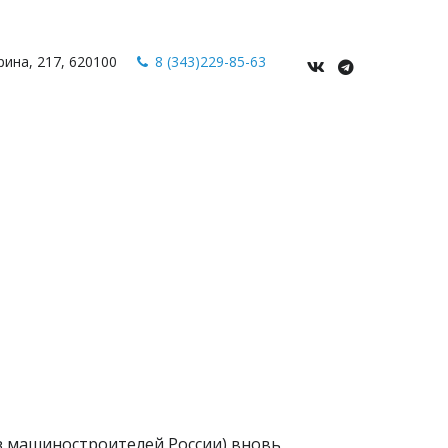
рина
,
217
,
620100
8 (343)229-85-63
з машиностроителей России) вновь