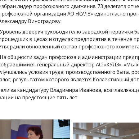
избран лидер профсоюзного движения. 73 делегата от
профсоюзной организации АО «КУЛЗ» единогласно прог
Александру Виноградову.
Уровень доверия руководителю заводской первички бы
прошедших в цехах и отделах предприятия в течение п
утвердили обновленный состав профсоюзного комитета 
На общности задач профсоюза и администрации предпр
собравшимися, генеральный директор АО «КУЛЗ». «Мы х
улучшались условия труда, производственного быта, ро
алог, результатом которого является Коллективный дог
али за кандидатуру Владимира Иванова, возглавляюще
зации на предстоящие пять лет.