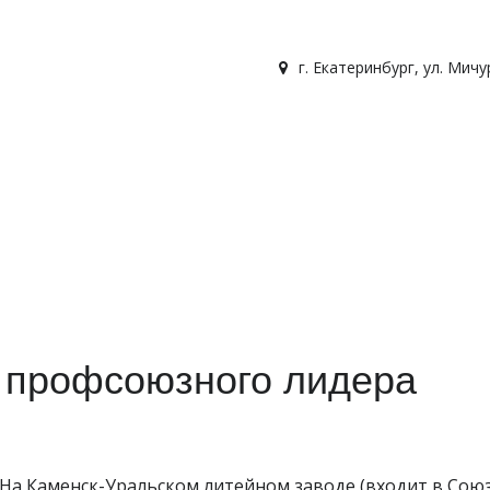
г. Екатеринбург
,
ул. Мичу
 профсоюзного лидера
На Каменск-Уральском литейном заводе (входит в Сою