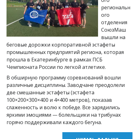
ого
региональн
ого
отделения
СоюзМаш
вышли на
беговые дорожки корпоративной эстафеты
промышленных предприятий региона, которая
прошла в Екатеринбурге в рамках ПСБ
Чемпионата России по легкой атлетике.
В обширную программу соревнований вошли
различные дисциплины. Заводчане преодолели
две смешанные эстафеты (эстафета
100×200×300×400 и 4×400 метров), показав
слаженность и волю к победе. Все зарядились
яркими эмоциями — болельщики на трибунах
горячо поддерживали каждого бегуна.