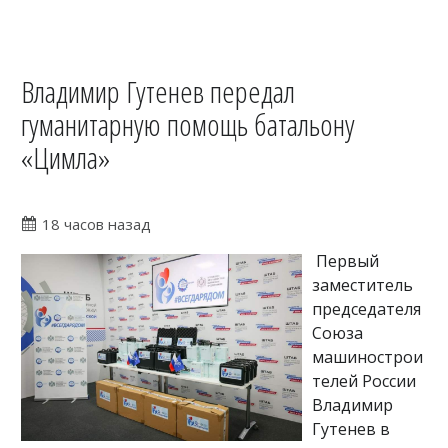
Владимир Гутенев передал
гуманитарную помощь батальону
«Цимла»
18 часов назад
Первый
заместитель
председателя
Союза
машинострои
телей России
Владимир
Гутенев в