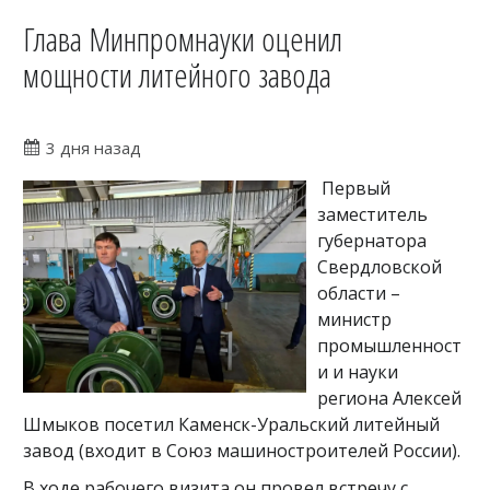
Глава Минпромнауки оценил
мощности литейного завода
3 дня назад
Первый
заместитель
губернатора
Свердловской
области –
министр
промышленност
и и науки
региона Алексей
Шмыков посетил Каменск-Уральский литейный
завод (входит в Союз машиностроителей России).
В ходе рабочего визита он провел встречу с