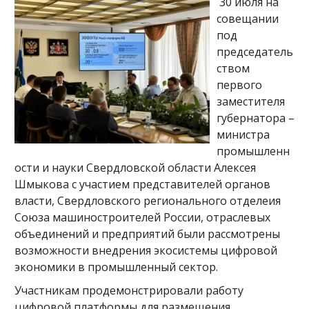
30 июля на
совещании
под
председатель
ством
первого
заместителя
губернатора –
министра
промышленн
ости и науки Свердловской области Алексея
Шмыкова с участием представителей органов
власти, Свердловского регионального отделеия
Союза машиностроителей России, отраслевых
объединений и предприятий были рассмотрены
возможности внедрения экосистемы цифровой
экономики в промышленный сектор.
Участникам продемонстрировали работу
цифровой платформы для размещения