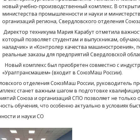
новый учебно-производственный комплекс. В открыти
министерства промышленности и науки и министерств
организаций региона, Свердловского отделения Союз
Директор техникума Мария Карабут отметила важнос
который позволяет студентам и выпускникам, обучаю
наладчик» и «Контролер качества машиностроения», 
реальные заказы для предприятий Свердловской облас
Новый комплекс был приобретен совместно с индуст
«Уралтрансмашем» (входит в СоюзМаш России).
ловского отделения СоюзМаш России, руководитель пр
мплекс станет важным шагом в подготовке квалифицир
ятий Союза и организаций СПО позволяет не только о
ость обучения, что особенно актуально в условиях бы
ности и науки СО