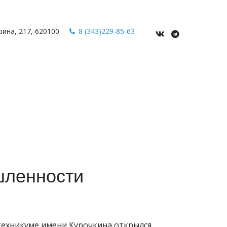
рина
,
217
,
620100
8 (343)229-85-63
шленности
ехникуме имени Курочкина открылся