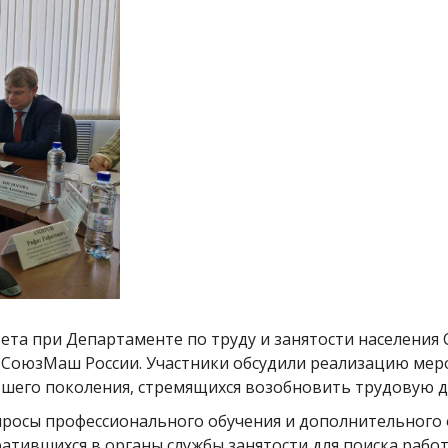
ета при Департаменте по труду и занятости населения 
О СоюзМаш России. Участники обсудили реализацию ме
ршего поколения, стремящихся возобновить трудовую д
росы профессионального обучения и дополнительного 
ратившихся в органы службы занятости для поиска рабо