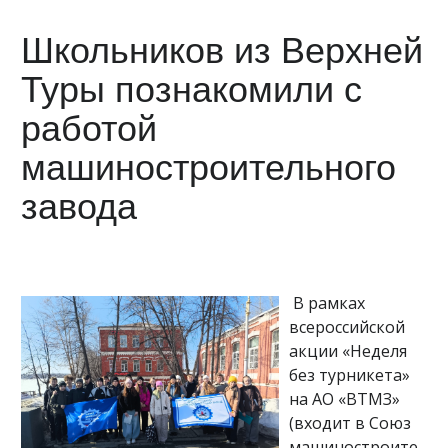
Школьников из Верхней
Туры познакомили с
работой
машиностроительного
завода
В рамках
всероссийской
акции «Неделя
без турникета»
на АО «ВТМЗ»
(входит в Союз
машиностроите