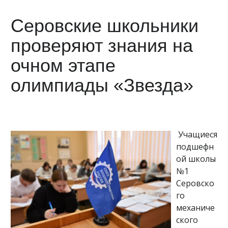
Серовские школьники
проверяют знания на
очном этапе
олимпиады «Звезда»
Учащиеся
подшефн
ой школы
№1
Серовско
го
механиче
ского