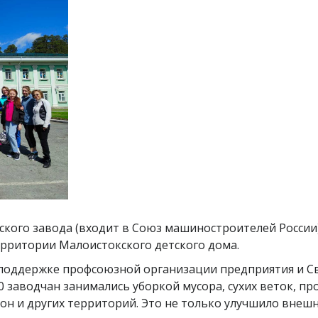
кого завода (входит в Союз машиностроителей России)
ерритории Малоистокского детского дома.
 поддержке профсоюзной организации предприятия и С
0 заводчан занимались уборкой мусора, сухих веток, п
он и других территорий. Это не только улучшило внешн