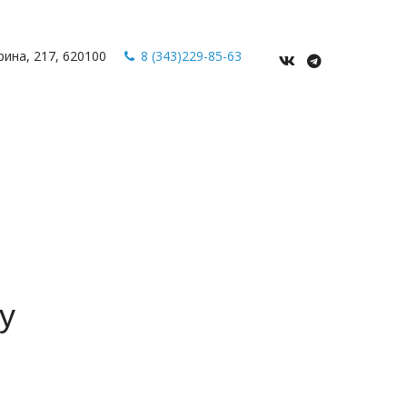
рина
,
217
,
620100
8 (343)229-85-63
у