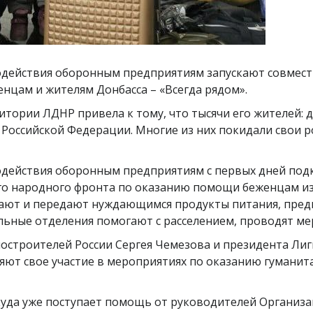
одействия оборонным предприятиям запускают совмес
цам и жителям Донбасса – «Всегда рядом».
тории ЛДНР привела к тому, что тысячи его жителей: д
Российской Федерации. Многие из них покидали свои р
одействия оборонным предприятиям с первых дней под
го народного фронта по оказанию помощи беженцам из
ют и передают нуждающимся продукты питания, пред
альные отделения помогают с расселением, проводят м
строителей России Сергея Чемезова и президента Ли
яют свое участие в мероприятиях по оказанию гумани
куда уже поступает помощь от руководителей Организа