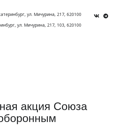
Екатеринбург
,
ул. Мичурина
,
217
,
620100
ринбург
,
ул. Мичурина, 217
,
103
,
620100
ьная акция Союза
 оборонным