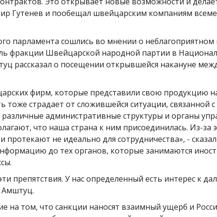
онтрактов. Это открывает новые возможности и делае
имир Гутенев и пообещал швейцарским компаниям всем
го парламента сошлись во мнении о неблагоприятном 
тель фракции Швейцарской народной партии в Национа
уц рассказал о посещении открывшейся накануне меж
царских фирм, которые представили свою продукцию н
тоже страдает от сложившейся ситуации, связанной с 
ю различные административные структуры и органы уп
агают, что наша страна к ним присоединилась. Из-за 
 протекают не идеально для сотрудничества», - сказал
информацию до тех органов, которые занимаются инос
сы.
эти препятствия. У нас определенный есть интерес к д
л Амштуц.
 на том, что санкции наносят взаимный ущерб и Росси