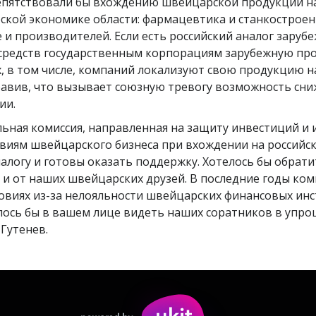
епятствовали бы вхождению швейцарской продукции на 
кой экономике области: фармацевтика и станкостроение
 и производителей. Если есть российский аналог зарубе
средств государственным корпорациям зарубежную про
, в том числе, компаний локализуют свою продукцию н
обавив, что вызывает союзную тревогу возможность сн
ии.
ьная комиссия, направленная на защиту инвестиций и 
виям швейцарского бизнеса при вхождении на российск
алогу и готовы оказать поддержку. Хотелось бы обрати
 и от наших швейцарских друзей. В последние годы ко
овиях из-за нелояльности швейцарских финансовых инс
ось бы в вашем лице видеть наших соратников в упро
Гутенев.