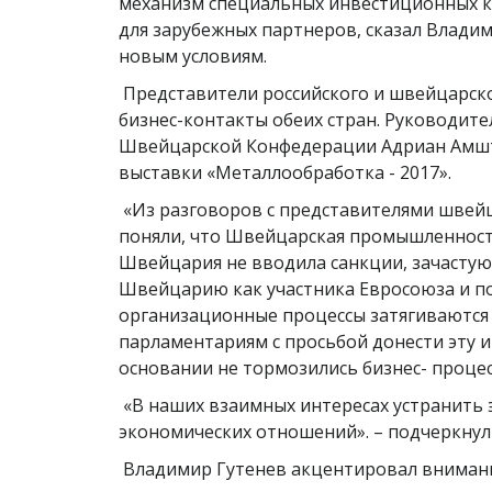
механизм специальных инвестиционных к
для зарубежных партнеров, сказал Влад
новым условиям.
Представители российского и швейцарско
бизнес-контакты обеих стран. Руководи
Швейцарской Конфедерации Адриан Амшт
выставки «Металлообработка - 2017».
«Из разговоров с представителями швей
поняли, что Швейцарская промышленность 
Швейцария не вводила санкции, зачасту
Швейцарию как участника Евросоюза и пол
организационные процессы затягиваются и
парламентариям с просьбой донести эту 
основании не тормозились бизнес- процес
«В наших взаимных интересах устранить 
экономических отношений». – подчеркну
Владимир Гутенев акцентировал внимание