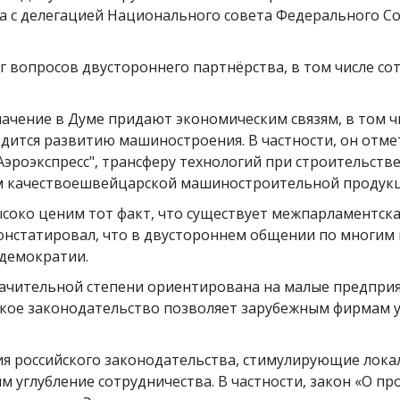
а c делегацией Национального совета Федерального С
 вопросов двустороннего партнёрства, в том числе сот
начение в Думе придают экономическим связям, в том ч
дится развитию машиностроения. В частности, он отме
Аэроэкспресс", трансферу технологий при строительст
м качествоешвейцарской машиностроительной продукц
соко ценим тот факт, что существует межпарламентская
нстатировал, что в двустороннем общении по многим в
 демократии.
ачительной степени ориентирована на малые предпри
йское законодательство позволяет зарубежным фирмам 
ия российского законодательства, стимулирующие лока
м углубление сотрудничества. В частности, закон «О 