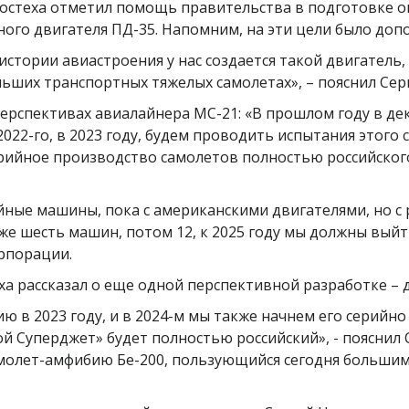
остеха отметил помощь правительства в подготовке о
ого двигателя ПД-35. Напомним, на эти цели было доп
истории авиастроения у нас создается такой двигатель,
ьших транспортных тяжелых самолетах», – пояснил Сер
ерспективах авиалайнера МС-21: «В прошлом году в де
22-го, в 2023 году, будем проводить испытания этого 
серийное производство самолетов полностью российског
йные машины, пока с американскими двигателями, но с
 уже шесть машин, потом 12, к 2025 году мы должны выйти
орпорации.
а рассказал о еще одной перспективной разработке – 
 в 2023 году, и в 2024-м мы также начнем его серийно
ухой Суперджет» будет полностью российский», - пояснил
амолет-амфибию Бе-200, пользующийся сегодня большим 