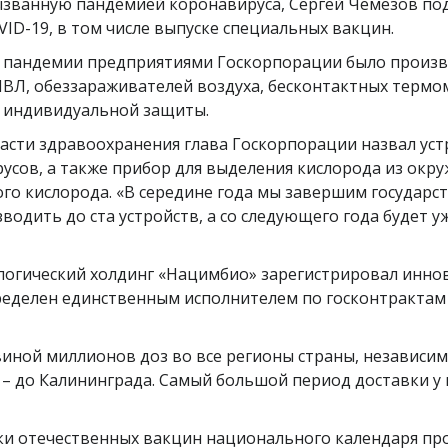
званную пандемией коронавируса, Сергей Чемезов под
ID-19, в том числе выпуске специальных вакцин.
од пандемии предприятиями Госкорпорации было произв
ВЛ, обеззараживателей воздуха, бесконтактных термом
в индивидуальной защиты.
асти здравоохранения глава Госкорпорации назвал ус
русов, а также прибор для выделения кислорода из ок
ого кислорода. «В середине года мы завершим государс
водить до ста устройств, а со следующего года будет уж
логический холдинг «Нацимбио» зарегистрировал инно
ределен единственным исполнителем по госконтрактам 
.
иной миллионов доз во все регионы страны, независимо 
е – до Калининграда. Самый большой период доставки у 
ки отечественных вакцин национального календаря пр