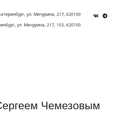
Екатеринбург
,
ул. Мичурина
,
217
,
620100
ринбург
,
ул. Мичурина, 217
,
103
,
620100
 Сергеем Чемезовым