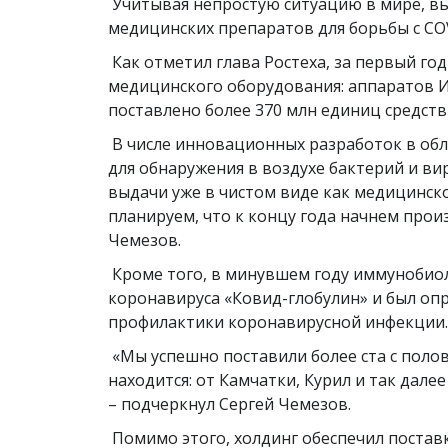
Учитывая непростую ситуацию в мире, вы
медицинских препаратов для борьбы с COV
Как отметил глава Ростеха, за первый г
медицинского оборудования: аппаратов И
поставлено более 370 млн единиц средст
В числе инновационных разработок в обл
для обнаружения в воздухе бактерий и ви
выдачи уже в чистом виде как медицинск
планируем, что к концу года начнем произ
Чемезов.
Кроме того, в минувшем году иммунобио
коронавируса «Ковид-глобулин» и был оп
профилактики коронавирусной инфекции
«Мы успешно поставили более ста с полов
находится: от Камчатки, Курил и так дале
– подчеркнул Сергей Чемезов.
Помимо этого, холдинг обеспечил постав