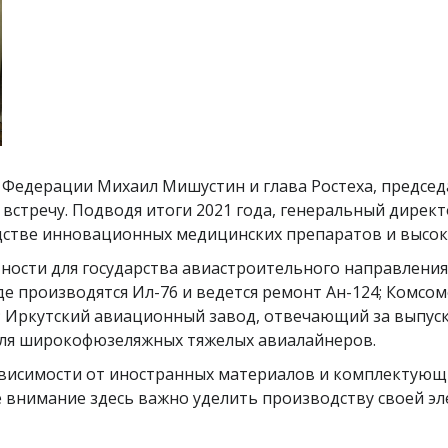
 Федерации Михаил Мишустин и глава Ростеха, предсе
встречу. Подводя итоги 2021 года, генеральный дирек
одстве инновационных медицинских препаратов и высок
ости для государства авиастроительного направления
где производятся Ил-76 и ведется ремонт Ан-124; Комсо
 Иркутский авиационный завод, отвечающий за выпуск
 для широкофюзеляжных тяжелых авиалайнеров.
исимости от иностранных материалов и комплектующих
ое внимание здесь важно уделить производству своей э