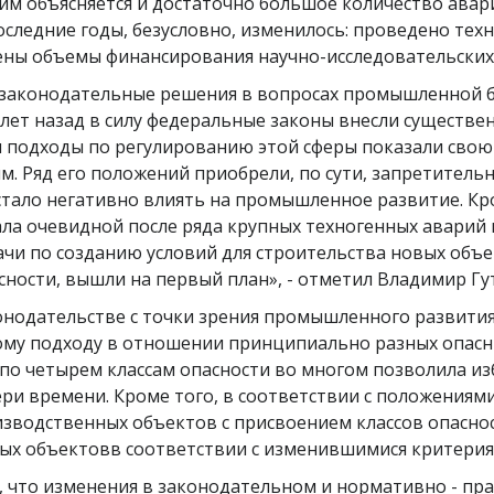
им объясняется и достаточно большое количество авар
оследние годы, безусловно, изменилось: проведено те
ены объемы финансирования научно-исследовательских
 законодательные решения в вопросах промышленной 
 лет назад в силу федеральные законы внесли существе
м подходы по регулированию этой сферы показали сво
. Ряд его положений приобрели, по сути, запретитель
 стало негативно влиять на промышленное развитие. Кр
а очевидной после ряда крупных техногенных аварий в 
ачи по созданию условий для строительства новых об
асности, вышли на первый план», - отметил Владимир Гу
нодательстве с точки зрения промышленного развития
му подходу в отношении принципиально разных опасн
 по четырем классам опасности во многом позволила и
ри времени. Кроме того, в соответствии с положениям
зводственных объектов с присвоением классов опасно
х объектовв соответствии с изменившимися критериям
, что изменения в законодательном и нормативно - пр