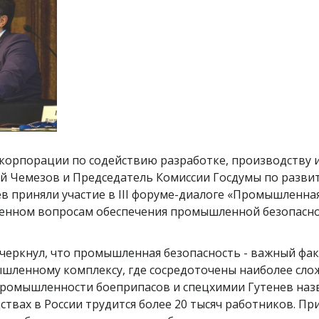
корпорации по содействию разработке, производству 
й Чемезов и Председатель Комиссии Госдумы по разви
 приняли участие в III форуме-диалоге «Промышленная
ященном вопросам обеспечения промышленной безопасно
еркнул, что промышленная безопасность - важный факт
ышленному комплексу, где сосредоточены наиболее сл
ромышленности боеприпасов и спецхимии Гутенев назв
твах в России трудится более 20 тысяч работников. П