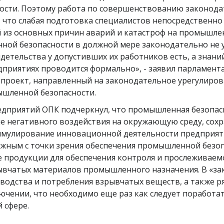
ости. Поэтому работа по совершенствованию законод
, что слабая подготовка специалистов непосредственн
 из основных причин аварий и катастроф на промышлен
ой безопасности в должной мере законодательно не у
идетельства у допустивших их работников есть, а знани
приятиях проводится формально», - заявил парламента
опроект, направленный на законодательное урегулиров
ышленной безопасности.
дприятий ОПК подчеркнул, что промышленная безопасн
ие негативного воздействия на окружающую среду, сох
тимулирование инновационной деятельности предприят
ажным с точки зрения обеспечения промышленной безо
 продукции для обеспечения контроля и прослеживаем
ывчатых материалов промышленного назначения. В «за
одства и потребления взрывчатых веществ, а также ря
ючении, что необходимо еще раз как следует поработат
 сфере.