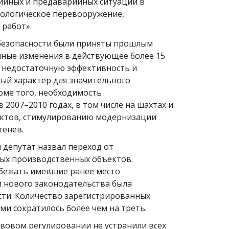
ийных и предаварийных ситуаций в
хнологическое перевооружение,
 работ».
безопасности были приняты прошлым
нные изменения в действующее более 15
ю недостаточную эффективность и
ный характер для значительного
оме того, необходимость
2007–2010 годах, в том числе на шахтах и
ъектов, стимулированию модернизации
тенев.
 депутат назвал переход от
ых производственных объектов.
збежать имевшие ранее место
и нового законодательства была
сти. Количество зарегистрированных
и сократилось более чем на треть.
авовом регулировании не устранили всех