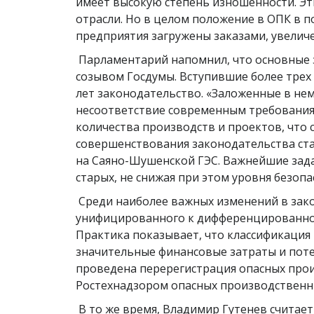
имеет высокую степень изношенности. Эт
отрасли. Но в целом положение в ОПК в п
предприятия загружены заказами, увелич
Парламентарий напомнил, что основные
созывом Госдумы. Вступившие более трех
лет законодательство. «Заложенные в не
несоответствие современным требованиям
количества производств и проектов, что
совершенствования законодательства стал
на Саяно-Шушенской ГЭС. Важнейшие зад
старых, не снижая при этом уровня безоп
Среди наиболее важных изменений в зако
унифицированного к дифференцированно
Практика показывает, что классификация
значительные финансовые затраты и поте
проведена перерегистрация опасных прои
Ростехнадзором опасных производственны
В то же время, Владимир Гутенев считает