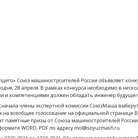
щего» Союз машиностроителей России объявляет конку
дня, 28 апреля. В рамках конкурса необходимо в неск
и и компетенциями должен обладать инженер будущег
 сначала члены экспертной комиссии СоюзМаша выберут 
х на всеобщее голосование на официальной странице В
ат памятные призы от Союза машиностроителей России.
в формате WORD, PDF по адресу mol@soyuzmash.ru.