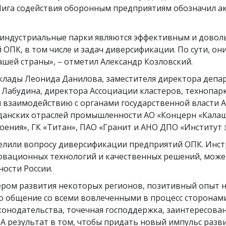
ига содействия оборонным предприятиям обозначил ак
индустриальные парки являются эффективным и доволь
ОПК, в том числе и задач диверсификации. По сути, о
ашей страны», – отметил Александр Козловский.
доклады Леонида Данилова, заместителя директора де
Лабудина, директора Ассоциации кластеров, технопарко
и взаимодействию с органами государственной власти
данских отраслей промышленности АО «Концерн «Калаш
ения», ГК «Титан», ПАО «Гранит и АНО ДПО «Институт
елили вопросу диверсификации предприятий ОПК. Инстр
овационных технологий и качественных решений, може
ости России.
ером развития некоторых регионов, позитивный опыт н
о общение со всеми вовлеченными в процесс сторонам
онодательства, точечная господдержка, заинтересованн
. А результат в том, чтобы придать новый импульс ра