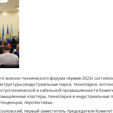
ого военно-технического форума «Армия-2023» состояло
труктуры (индустриальные парки, технопарки, экотехн
ектротехнической и кабельной промышленности Комит
ромышленные кластеры, технопарки и индустриальные 
тенденции, перспективы».
Козловский, первый заместитель председателя Комите